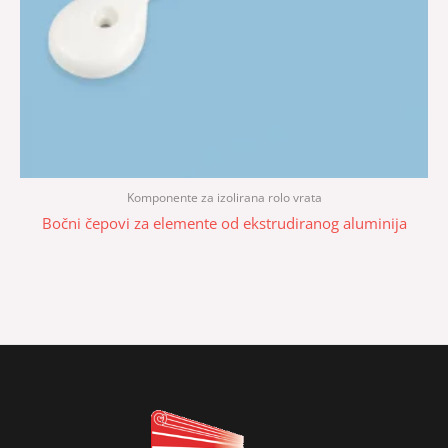
Komponente za izolirana rolo vrata
Bočni čepovi za elemente od ekstrudiranog aluminija