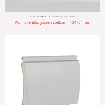
Komponente za izolirana rolo vrata
Profil s ventilacijskom rešetkom – 134×64 mm