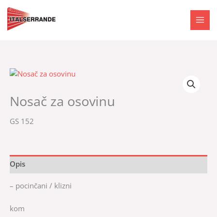
Skip
to
content
Nosač za osovinu
GS 152
Opis
– pocinčani / klizni
kom