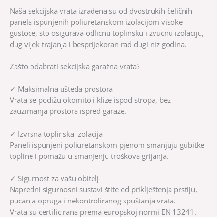
Naša sekcijska vrata izrađena su od dvostrukih čeličnih
panela ispunjenih poliuretanskom izolacijom visoke
gustoće, što osigurava odličnu toplinsku i zvučnu izolaciju,
dug vijek trajanja i besprijekoran rad dugi niz godina.
Zašto odabrati sekcijska garažna vrata?
✓ Maksimalna ušteda prostora
Vrata se podižu okomito i klize ispod stropa, bez
zauzimanja prostora ispred garaže.
✓ Izvrsna toplinska izolacija
Paneli ispunjeni poliuretanskom pjenom smanjuju gubitke
topline i pomažu u smanjenju troškova grijanja.
✓ Sigurnost za vašu obitelj
Napredni sigurnosni sustavi štite od priklještenja prstiju,
pucanja opruga i nekontroliranog spuštanja vrata.
Vrata su certificirana prema europskoj normi EN 13241.