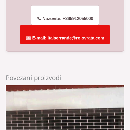
📞 Nazovite: +385912055000
✉️ E-mail: italserrande@rolovrata.com
Povezani proizvodi