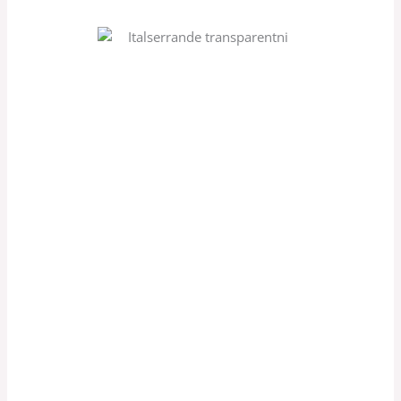
Kontaktirajte nas već danas i pripremit ćemo
vam besplatnu ponudu prilagođenu vašem
objektu.
Italserrande rolovrata proizvodnja d.o.o.
Vaš partner za garažna, industrijska i sigurnosna
vrata.
Industrijska cesta 30, 10360 Sesvete Zagreb,
Hrvatska
+385 1 2056 264
italserrande@rolovrata.com