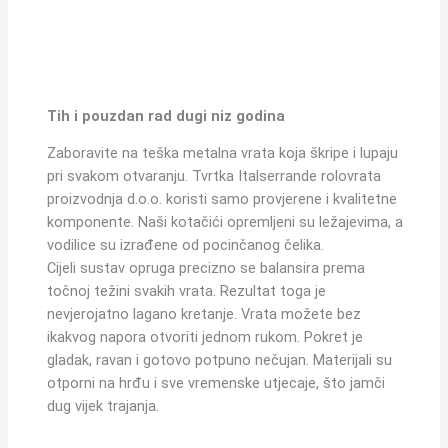
Tih i pouzdan rad dugi niz godina
Zaboravite na teška metalna vrata koja škripe i lupaju
pri svakom otvaranju. Tvrtka Italserrande rolovrata
proizvodnja d.o.o. koristi samo provjerene i kvalitetne
komponente. Naši kotačići opremljeni su ležajevima, a
vodilice su izrađene od pocinčanog čelika.
Cijeli sustav opruga precizno se balansira prema
točnoj težini svakih vrata. Rezultat toga je
nevjerojatno lagano kretanje. Vrata možete bez
ikakvog napora otvoriti jednom rukom. Pokret je
gladak, ravan i gotovo potpuno nečujan. Materijali su
otporni na hrđu i sve vremenske utjecaje, što jamči
dug vijek trajanja.