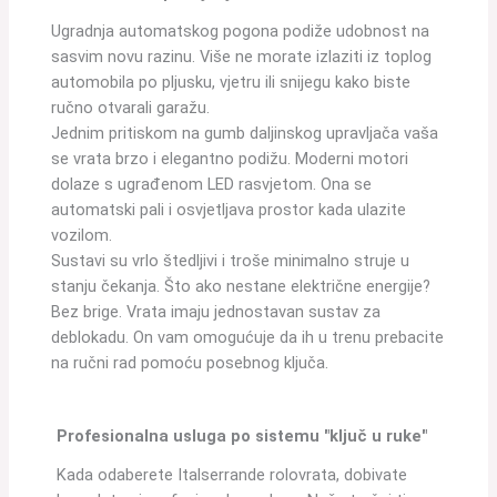
Ugradnja automatskog pogona podiže udobnost na
sasvim novu razinu. Više ne morate izlaziti iz toplog
automobila po pljusku, vjetru ili snijegu kako biste
ručno otvarali garažu.
Jednim pritiskom na gumb daljinskog upravljača vaša
se vrata brzo i elegantno podižu. Moderni motori
dolaze s ugrađenom LED rasvjetom. Ona se
automatski pali i osvjetljava prostor kada ulazite
vozilom.
Sustavi su vrlo štedljivi i troše minimalno struje u
stanju čekanja. Što ako nestane električne energije?
Bez brige. Vrata imaju jednostavan sustav za
deblokadu. On vam omogućuje da ih u trenu prebacite
na ručni rad pomoću posebnog ključa.
Profesionalna usluga po sistemu "ključ u ruke"
Kada odaberete Italserrande rolovrata, dobivate