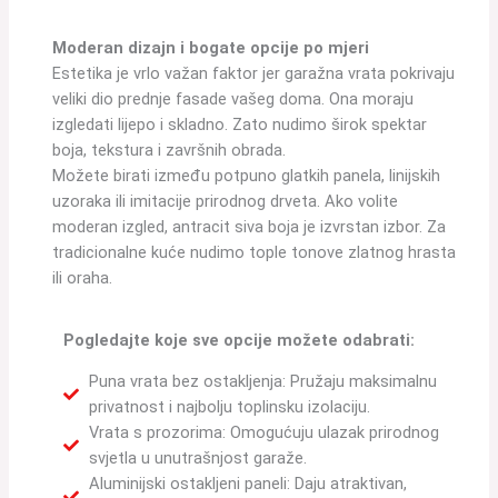
Moderan dizajn i bogate opcije po mjeri
Estetika je vrlo važan faktor jer garažna vrata pokrivaju
veliki dio prednje fasade vašeg doma. Ona moraju
izgledati lijepo i skladno. Zato nudimo širok spektar
boja, tekstura i završnih obrada.
Možete birati između potpuno glatkih panela, linijskih
uzoraka ili imitacije prirodnog drveta. Ako volite
moderan izgled, antracit siva boja je izvrstan izbor. Za
tradicionalne kuće nudimo tople tonove zlatnog hrasta
ili oraha.
Pogledajte koje sve opcije možete odabrati:
Puna vrata bez ostakljenja: Pružaju maksimalnu
privatnost i najbolju toplinsku izolaciju.
Vrata s prozorima: Omogućuju ulazak prirodnog
svjetla u unutrašnjost garaže.
Aluminijski ostakljeni paneli: Daju atraktivan,