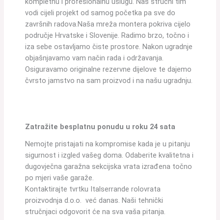
kompletnu i profesionalnu uslugu. Naš stručni tim
vodi cijeli projekt od samog početka pa sve do
završnih radova.Naša mreža montera pokriva cijelo
područje Hrvatske i Slovenije. Radimo brzo, točno i
iza sebe ostavljamo čiste prostore. Nakon ugradnje
objašnjavamo vam način rada i održavanja.
Osiguravamo originalne rezervne dijelove te dajemo
čvrsto jamstvo na sam proizvod i na našu ugradnju.
Zatražite besplatnu ponudu u roku 24 sata
Nemojte pristajati na kompromise kada je u pitanju
sigurnost i izgled vašeg doma. Odaberite kvalitetna i
dugovječna garažna sekcijska vrata izrađena točno
po mjeri vaše garaže.
Kontaktirajte tvrtku Italserrande rolovrata
proizvodnja d.o.o. već danas. Naši tehnički
stručnjaci odgovorit će na sva vaša pitanja.