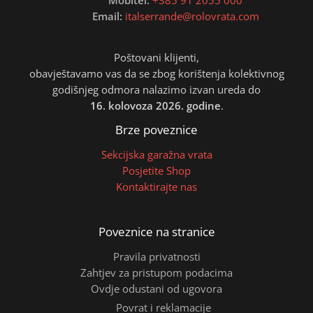
Mobitel:
+385 91 2055 000
Email:
italserrande@rolovrata.com
Poštovani klijenti,
obavještavamo vas da se zbog korištenja kolektivnog
godišnjeg odmora nalazimo izvan ureda do
16. kolovoza 2026. godine
.
Brze poveznice
Sekcijska garažna vrata
Posjetite Shop
Kontaktirajte nas
Poveznice na stranice
Pravila privatnosti
Zahtjev za pristupom podacima
Ovdje odustani od ugovora
Povrat i reklamacije