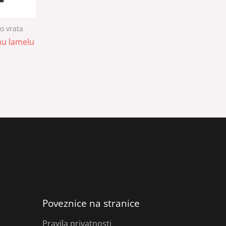
o vrata
nu lamelu
Poveznice na stranice
Pravila privatnosti