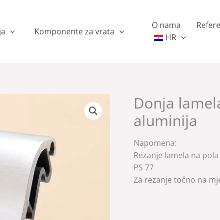
O nama
Refer
ja
Komponente za vrata
HR
Donja lamel
aluminija
Napomena:
Rezanje lamela na pola 
PS 77
Za rezanje točno na mj