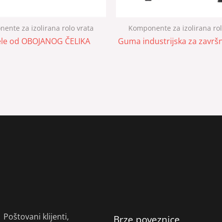
ente za izolirana rolo vrata
Komponente za izolirana rol
le od OBOJANOG ČELIKA
Guma industrijska za završ
Poštovani klijenti,
Brze poveznice