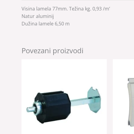
Visina lamela 77mm. Težina kg. 0,93 /m’
Natur aluminij
Dužina lamele 6,50 m
Povezani proizvodi