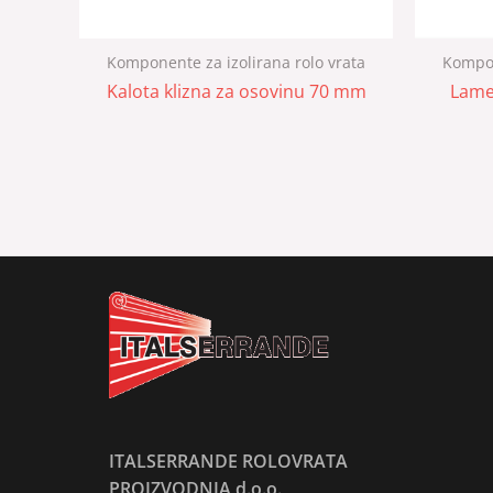
Komponente za izolirana rolo vrata
Kompon
Kalota klizna za osovinu 70 mm
Lame
ITALSERRANDE ROLOVRATA
PROIZVODNJA d.o.o.