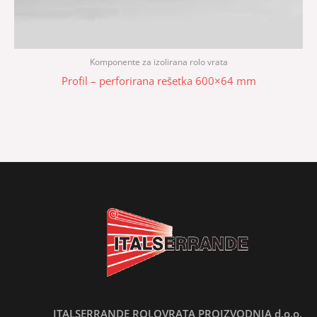
Komponente za izolirana rolo vrata
Profil – perforirana rešetka 600×64 mm
ITALSERRANDE ROLOVRATA PROIZVODNJA d.o.o.