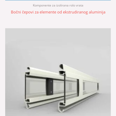
Komponente za izolirana rolo vrata
Bočni čepovi za elemente od ekstrudiranog aluminija