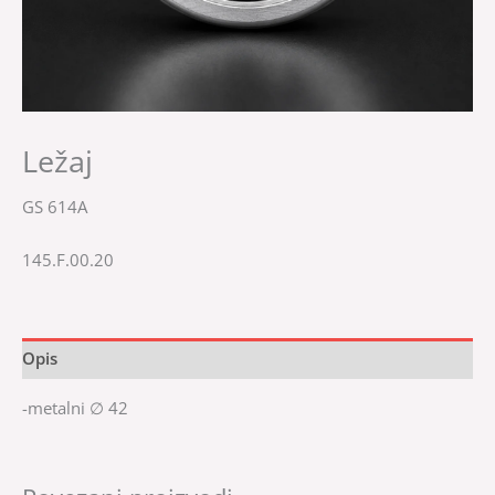
Ležaj
GS 614A
145.F.00.20
Opis
-metalni ∅ 42