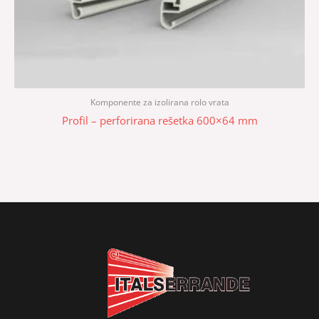
Komponente za izolirana rolo vrata
Profil – perforirana rešetka 600×64 mm