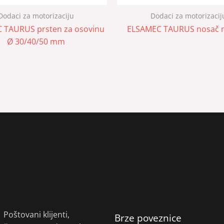
Dodaci za motorizaciju
Dodaci za motorizacij
 TAURUS prsten za osovinu
ELSAMEC TAURUS nosač 
Ø 30/40/50 mm
Poštovani klijenti,
Brze poveznice