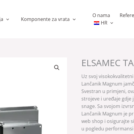
O nama
Refer
ja
Komponente za vrata
HR
ELSAMEC TA
Uz svoj visokokvalitetn
Lančanik Magnum jamči 
Svestran u primjeni, ova
strojeve i uređaje gdj
snage. Sa svojom izvr
Lančanik Magnum je pra
web shop i osigurajte si
u pogledu performansi 