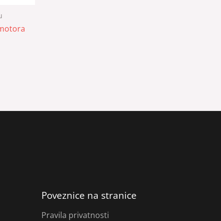
u
motora
Poveznice na stranice
Pravila privatnosti