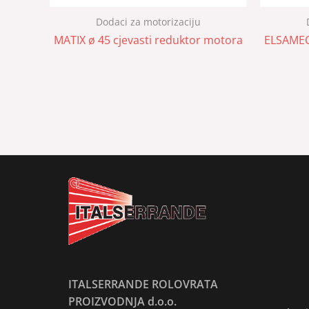
Dodaci za motorizaciju
MATIX ø 45 cjevasti reduktor motora
ELSAMEC
ITALSERRANDE ROLOVRATA
PROIZVODNJA d.o.o.