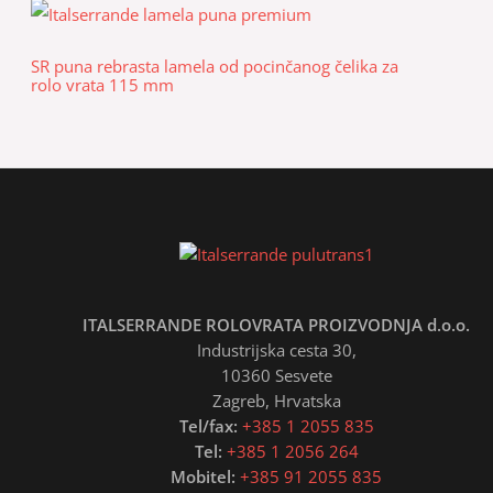
SR puna rebrasta lamela od pocinčanog čelika za
rolo vrata 115 mm
ITALSERRANDE ROLOVRATA PROIZVODNJA d.o.o.
Industrijska cesta 30,
10360 Sesvete
Zagreb, Hrvatska
Tel/fax:
+385 1 2055 835
Tel:
+385 1 2056 264
Mobitel:
+385 91 2055 835