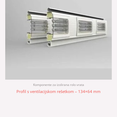
Komponente za izolirana rolo vrata
Profil s ventilacijskom rešetkom – 134×64 mm