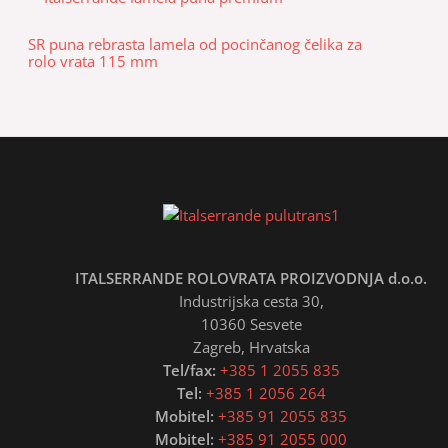
SR puna rebrasta lamela od pocinčanog čelika za
rolo vrata 115 mm
ITALSERRANDE ROLOVRATA PROIZVODNJA d.o.o.
Industrijska cesta 30,
10360 Sesvete
Zagreb, Hrvatska
Tel/fax:
+385 1 2055 835
Tel:
+385 1 2056 264
Mobitel:
+385 91 2055 835
Mobitel:
+385 91 2055 000