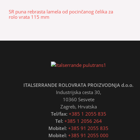
SR puna rebrasta lamela od pocinčanog čelika za
rolo vrata 115 mm
ITALSERRANDE ROLOVRATA PROIZVODNJA d.o.o.
Industrijska cesta 30,
10360 Sesvete
Zagreb, Hrvatska
Tel/fax:
+385 1 2055 835
Tel:
+385 1 2056 264
Mobitel:
+385 91 2055 835
Mobitel:
+385 91 2055 000