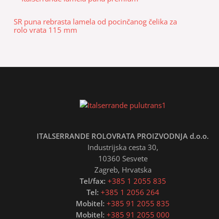
SR puna rebrasta lamela od pocinčanog čelika za
rolo vrata 115 mm
ITALSERRANDE ROLOVRATA PROIZVODNJA d.o.o.
Industrijska cesta 30,
10360 Sesvete
Zagreb, Hrvatska
Tel/fax:
+385 1 2055 835
Tel:
+385 1 2056 264
Mobitel:
+385 91 2055 835
Mobitel:
+385 91 2055 000