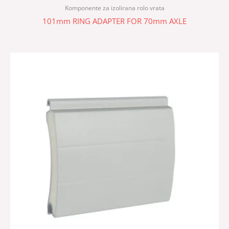
Komponente za izolirana rolo vrata
101mm RING ADAPTER FOR 70mm AXLE